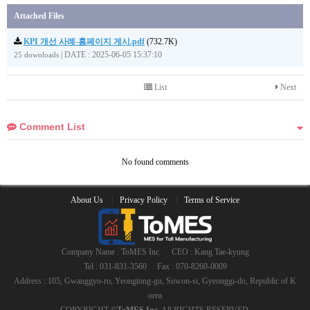
Attached Files
KPI 개선 사례-홈페이지 게시.pdf
(732.7K)
|
DATE : 2025-06-05 15:37:10
25 downloads
List
Next
Comment List
No found comments
About Us
Privacy Policy
Terms of Service
Company Name : ToMES Inc.
CEO : Kang Tae-kyung
Tel : 031-831-3560
Fax : 070-8260-0009
Address : 105, Gwanggyo-ro, Yeongtong-gu, Suwon-si, Gyeonggi-do, Republic of K
orea
COPYRIGHT ©
ToMES Inc.
All RIGHTS RESERVED.