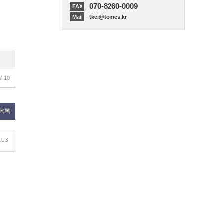
070-8260-0009
FAX
Mail
tkei@tomes.kr
7:10
목록
.03