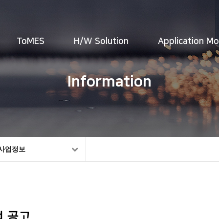
ToMES
H/W Solution
Application M
Information
사업정보
업 공고