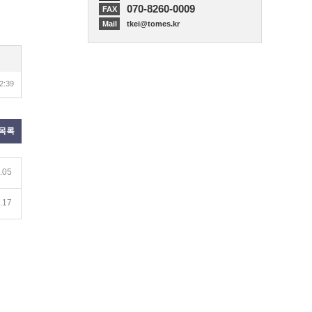
070-8260-0009
FAX
Mail
tkei@tomes.kr
2:39
목록
.05
.17