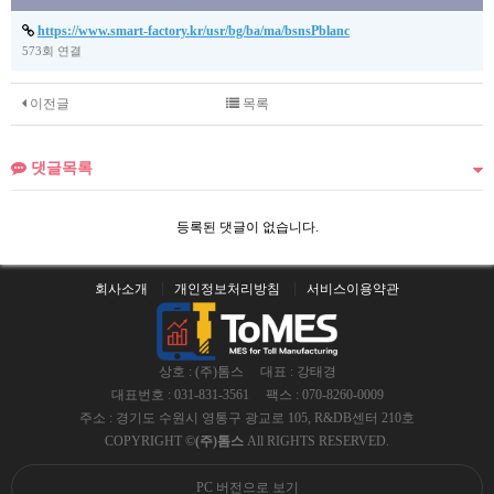
https://www.smart-factory.kr/usr/bg/ba/ma/bsnsPblanc
573회 연결
이전글
목록
댓글목록
등록된 댓글이 없습니다.
회사소개
개인정보처리방침
서비스이용약관
상호 : (주)톰스
대표 : 강태경
대표번호 : 031-831-3561
팩스 : 070-8260-0009
주소 : 경기도 수원시 영통구 광교로 105, R&DB센터 210호
COPYRIGHT ©
(주)톰스
All RIGHTS RESERVED.
PC 버전으로 보기