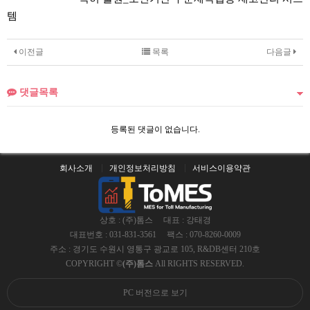
템
이전글
목록
다음글
댓글목록
등록된 댓글이 없습니다.
회사소개
개인정보처리방침
서비스이용약관
상호 : (주)톰스
대표 : 강태경
대표번호 : 031-831-3561
팩스 : 070-8260-0009
주소 : 경기도 수원시 영통구 광교로 105, R&DB센터 210호
COPYRIGHT ©
(주)톰스
All RIGHTS RESERVED.
PC 버전으로 보기