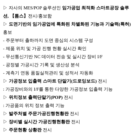
▷
자사의
MES/POP
솔루션인
임가공업 최적화 스마트공장 솔루
션
, 【
톰스
】
전시
/
홍보함
▷
도면기반의 임가공업에 특화된 차별화된 기능과 기술력
(
특허
)
홍보
-
주문부터 출하까지 도면 중심의 시스템 구성
-
제품 위치 및 가공 진행 현황 실시간 확인
-
무선통신기반
NC
데이터 전송 및 실시간 장비
I/F
-
공정별 가공시간 기록 및 생산성 분석
-
계측기 연동 품질실적관리 및 성적서 자동화
▷
가공정보 입출력 스마트 단말기
(
드로잉보드
)
전시
:
가공장비와의
I/F
를 통한 다양한 가공정보 입출력 기능
▷
위치정보 출력단말기
(POP)
전시
:
가공품의 위치 정보 출력 기능
▷
발주처별 주문가공진행현황판
전시
▷
장비별 실시간 가공진행현황판
전시
▷
주문현황 상황판
전시