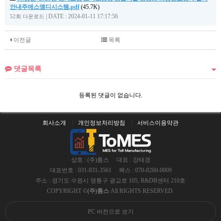
안내주에스엠디시스템.pdf
(45.7K)
|
DATE : 2024-01-11 17:17:56
52회 다운로드
이전글
목록
댓글목록
등록된 댓글이 없습니다.
회사소개
개인정보처리방침
서비스이용약관
상호 : (주)톰스
대표 : 강태경
대표번호 : 031-831-3561
팩스 : 070-8260-0009
주소 : 경기도 수원시 영통구 광교로 105, R&DB센터 210호
COPYRIGHT ©
(주)톰스
All RIGHTS RESERVED.
PC 버전으로 보기